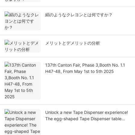
絹のようなクレヨンとは何ですか？
メリットとデメリットの分析
137th Canton Fair, Phase 3,Booth No. 1.1
H47-48, From May 1st to 5th 2025
Unlock a new Tape Dispenser experience!
The egg-shaped Tape Dispenser table
made its debut