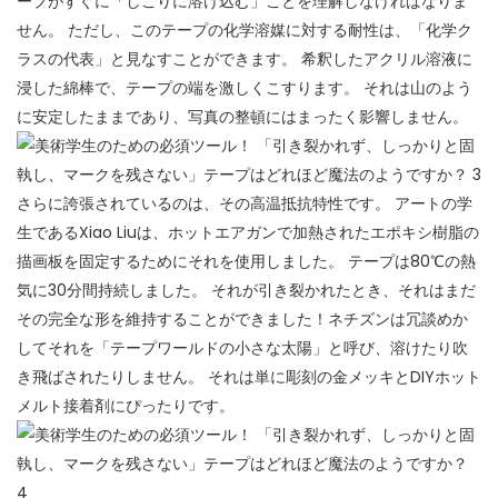
ープがすぐに「しこりに溶け込む」ことを理解しなければなりま
せん。 ただし、このテープの化学溶媒に対する耐性は、「化学ク
ラスの代表」と見なすことができます。 希釈したアクリル溶液に
浸した綿棒で、テープの端を激しくこすります。 それは山のよう
に安定したままであり、写真の整頓にはまったく影響しません。
さらに誇張されているのは、その高温抵抗特性です。 アートの学
生であるXiao Liuは、ホットエアガンで加熱されたエポキシ樹脂の
描画板を固定するためにそれを使用しました。 テープは80℃の熱
気に30分間持続しました。 それが引き裂かれたとき、それはまだ
その完全な形を維持することができました！ネチズンは冗談めか
してそれを「テープワールドの小さな太陽」と呼び、溶けたり吹
き飛ばされたりしません。 それは単に彫刻の金メッキとDIYホット
メルト接着剤にぴったりです。