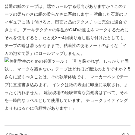
普通の紙のテープは、端でカールする傾向がありますか？このテ
ープの柔らかさは絹の柔らかさに匹敵します - 湾曲した石膏のフ
ィギュアに貼り付けると、凹面と凸のテクスチャに完全に適合で
きます。 アーキテクチャの学生がCADの図面をマークするために
それを使用すると、たとえ3〜4回繰り返し貼り付けたとしても、
テープの端は滑らかなままで、粘着性のあるノートのような「イ
カの泡立て器」にロールアップしません。
さらに驚くべきことは、その執筆体験です。 マーカーペンでテー
プに直接書き込みます。 インクは紙の表面に即座に吸収され、ま
ったく汚れません。 建設現場の経験豊富な労働者はすべて、それ
を一時的なラベルとして使用しています。 チョークライティング
よりもはるかに信頼性があります！」
Prev Prev
次