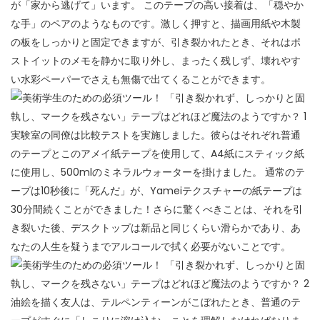
が「家から逃げて」います。 このテープの高い接着は、「穏やか
な手」のペアのようなものです。激しく押すと、描画用紙や木製
の板をしっかりと固定できますが、引き裂かれたとき、それはポ
ストイットのメモを静かに取り外し、まったく残しず、壊れやす
い水彩ペーパーでさえも無傷で出てくることができます。
実験室の同僚は比較テストを実施しました。彼らはそれぞれ普通
のテープとこのアメイ紙テープを使用して、A4紙にスティック紙
に使用し、500mlのミネラルウォーターを掛けました。 通常のテ
ープは10秒後に「死んだ」が、Yameiテクスチャーの紙テープは
30分間続くことができました！さらに驚くべきことは、それを引
き裂いた後、デスクトップは新品と同じくらい滑らかであり、あ
なたの人生を疑うまでアルコールで拭く必要がないことです。
油絵を描く友人は、テルペンティーンがこぼれたとき、普通のテ