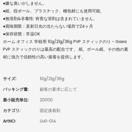
●嫌な臭いがしません。
●紙、段ボール、プラスチック、梱包材にも使用可能。
●無溶剤&非毒性: 有害な溶剤は含まれていません。
●賞味期限：直射日光の当たらない場所で24ヶ月
●保存状態：常温OK
ホーム オフィス 学校用 10g/21g/36g PVP スティックのり - Gaea
PVP スティックのりは最高の配合です。 紙、ボール紙、その他の素
材に強力で信頼性の高い接着を提供します。
サイズ:
10g/21g/36g
パッキング量:
顧客の要求に応じて
最小販売単位:
20000
カテゴリ:
固定接着剤
ArtNO:
GA1-014