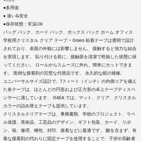
●多用途
● 速い&安全
●保存状態：常温OK
バッグ パック、カード パック、ボックス パック ホーム オフィス
学校用クリスタル クリア テープ - Gaea 粘着テープは透明で設計
されており、表面の外観には影響しません。 接触すると強力な結合
を実現します。 貼り付ける前に、接触面を清潔で乾燥した状態に保
ってください。 ロールからスムーズに外れ、簡単にカットできま
す。 面倒な接着剤の完璧な代替品です。 永久的な紙の補修。
ユニバーサルサイズ設計で、1フィート（インチ）の内側コアを備え
た各テープは、ほとんどの円形および正方形の卓上テープディスペ
ンサーに適しています。 GAEA では、マット、クリア、クリスタル
カラーの詰め替えテープも提供しています。
クリスタルクリアテープは、事務書類、学校のプロジェクト、ラベ
ル保護、美術品、工芸品のデザイン、ギフト包装、カード、リボ
ン、箱、修理、梱包、封印、接着などに最適です。 酸を含まず、有
毒な接着剤の代わりに固定テープを使用することで、子供や高齢者