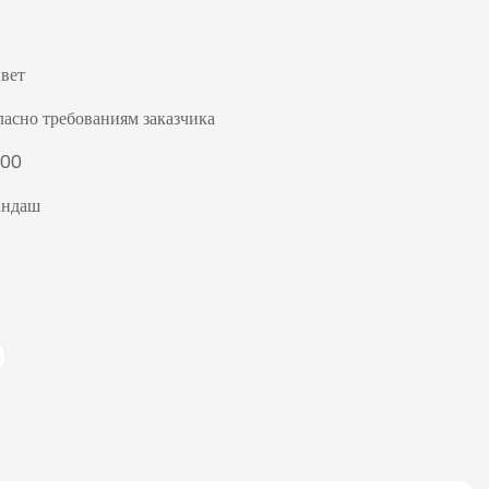
Цвет
ласно требованиям заказчика
000
андаш