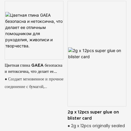
Цветная глина GAEA безопасна
и нетоксична, что делает ее
отличным помощником для
● Создает мгновенное и прочное
рукоделия, живописи и
соединение с бумагой,
творчества.
пенопластом, пластиком,
металлом, стеклом и другими
материалами ● Не содержит
2g x 12pcs super glue on
кислоты, безопасен для
blister card
фотографий ● Чистая и
● 2g x 12pcs originally sealed