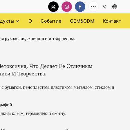
дукты
О
Событие
OEM&ODM
Контакт
я рукоделия, живописи и творчества.
етоксична, Что Делает Ее Отличным
иси И Творчества.
с бумагой, пенопластом, пластиком, металлом, стеклом и
графий
дким клеям, термоклею и скотчу.