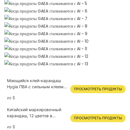
Моющийся клей-карандаш
Hygia ПВА с сильным клеем,
ПРОСМОТРЕТЬ ПРОДУКТЫ
21 г, для офиса, школы,
из
$
искусства &, поделки в
витрине
Китайский маркировочный
карандаш, 12 цветов в
ПРОСМОТРЕТЬ ПРОДУКТЫ
коробке.
из
$