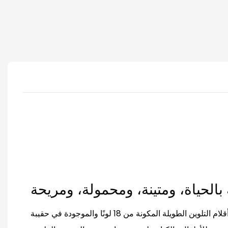
توفر مجموعة أقلام التلوين الطويلة المكونة من 18 لونًا والموجودة في حقيبة PVC تجربة