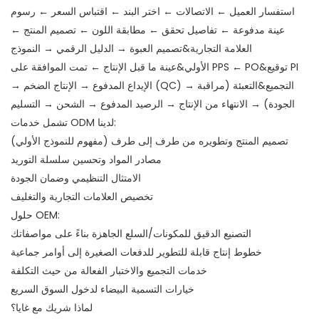
استفسار العميل ← الاتصالات ← اختر البند ← اقتباس السعر ← رسوم
عينة مدفوعة ← تفاصيل تحقق ← مطابقة اللون ← تصميم المنتج ←
العلامة التجارية&تصميم العبوة → الدليل الرقمي → النموذج
الأولي&عينة ما قبل الإنتاج ← تمت الموافقة على PPS ← PO&توقيع PI
→ الإيداع المدفوع → الإنتاج الضخم (QC) → التجميع&التعبئة (مراقبة
الجودة) → الانتهاء من الإنتاج → الرصيد المدفوع → الشحن → التسليم
تشمل خدمات ODM لدينا:
تصميم المنتج وتطويره من طرف إلى طرف (مفهوم للنموذج الأولي)
مصادر المواد وتحسين سلسلة التوريد
الامتثال التنظيمي وضمان الجودة
تخصيص العلامات التجارية والتغليف
حلول OEM:
التصنيع الدقيق للمكونات/السلع الجاهزة بناءً على مواصفاتك
خطوط إنتاج قابلة للتطوير للدفعات الصغيرة إلى أوامر جماعية
خدمات التجميع والاختبار الفعالة من حيث التكلفة
خيارات التسمية البيضاء لدخول السوق السريع
لماذا شريك مع غايا؟