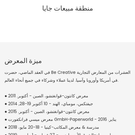
منطقة مبيعات جايا
ميزة المعرض
في العقد الماضي، حضرت Be Creative العشرات من المعارض التجارية
في أمريكا وأوروبا وآسيا. لدينا عملاء وشركاء في جميع أنحاء العالم.
● معرض كانتون-قوانغتشو، الصين - أكتوبر. 2011
● جيفتكس، مومباي، الهند - 10 أكتوبر 19-28, 2014
● معرض كانتون-قوانغتشو، الصين - أكتوبر. 2015
● معرض ميسي فرانكفورت GmbH-Paperworld - يناير. 2016
● مدرسة & معرض المكاتب-كينيا - 18-20 مايو، 2018
● بايبر ورلد-الشرق الأوسط دبي - 27 فبراير - 1 مارس، 2019