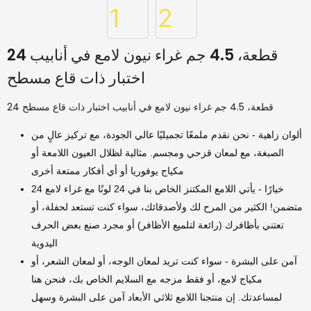
24 قطعة، 4.5 جم غراء نيون لامع في أنابيب
اختبار ذات قاع مسطح
24 قطعة، 4.5 جم غراء نيون لامع في أنابيب اختبار ذات قاع مسطح
ألوان زاهية - نحن نقدم ملمعًا تجميليًا عالي الجودة، مع تركيز عالٍ من
الصبغة، مع لمعان قزحي ومجسم. مثالية لظلال العيون اللامعة أو
مكياج يوفوريا أو أي أفكار ممتعة أخرى
24 خيارًا - يأتي اللامع المكتنز الخاص بنا في 24 لونًا مع غراء لامع
متضمن! الكثير من المرح لك ولأصدقائك، سواء كنت تستعد لحفلة، أو
تعتني بأظافرك (رائعة لتلميع الأظافر) أو مجرد صنع بعض الحرف
اليدوية
آمن على البشرة - سواء كنت تريد لمعان الوجه، أو لمعان الشعر، أو
مكياج لامع، أو فقط مزجه مع السلايم الخاص بك، فنحن هنا
لمساعدتك. إن منتجنا اللامع ثلاثي الأبعاد آمن على البشرة وسهل