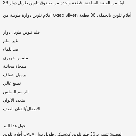
36 لونًا من الفضة الساخنة، قطعة واحدة من صندوق تلوين طويل دوار
أقلام تلوين دوارة طويلة من Gaea Silver، أقلام تلوين بالجملة، 36 قطعة
قلم تلوين طويل دوار
غير سام
ضد للماء
ملمس حريري
ممحاة مجانية
برميل شفاف
تصبغ عالي
الرسم السلس
متعدد الألوان
الأطفال/الفنان الصف
حول هذا البند
أقلام تلوين GAEA الفضية: تتميز بـ 36 قلم تلوين كلاسيكي طويل دوار