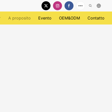
A proposito
Evento
OEM&ODM
Contatto