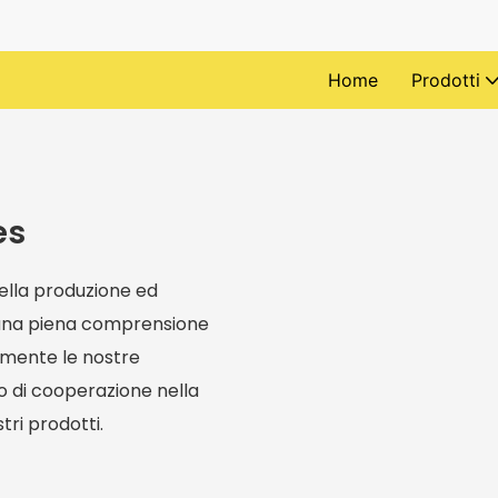
Home
Prodotti
es
nella produzione ed
n una piena comprensione
amente le nostre
o di cooperazione nella
stri prodotti.