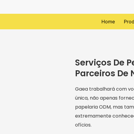
Home
Pro
Serviços De P
Parceiros De
Gaea trabalhará com voc
única, não apenas forne
papelaria ODM, mas tam
extremamente conhecedo
ofícios.