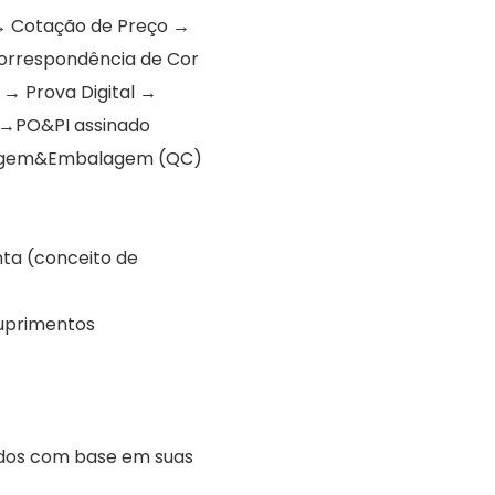
→ Cotação de Preço →
Correspondência de Cor
→ Prova Digital →
 →PO&PI assinado
agem&Embalagem (QC)
nta (conceito de
suprimentos
dos com base em suas