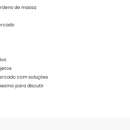
 ordens de massa
ercado
a
ivo
jetos
mercado com soluções
smo para discutir