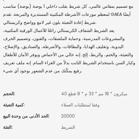
مع تصميم بمقاس عالمي، كل شريط بقلب داخلي 1 بوصة (بوصة) مناسب
لمعظم موزعات الأشرطة المكتبية المستديرة والمربعة. تقدم GAEA أيضًا
شريط إعادة التعبئة بلون غير لامع وواضح وكريستالي.
يعد الشريط الشفاف الكريستالي رائعًا للأعمال الورقية المكتبية،
والمشروعات المدرسية، وحماية الملصقات، والفنون، وتصميم الحرف
اليدوية، وتغليف الهدايا، والبطاقات، والأشرطة، والصناديق، والإصلاح،
والتعبئة، والختم، والربط، إلخ. إنه خالي من الأحماض ويوفر الأمان للأطفال
وكبار السن باستخدام الشريط الثابت بدلاً من الغراء السام. إنه ملف تعريف
رفيع يمكّنك من عدم الشعور بوجود أي شيء.
40 ميكرون * 18 مم * 33 م * 8 قطع
الحجم:
وفقا لمتطلبات العملاء
كمية التعبئة:
20000
الحد الأدنى من وحدة البيع:
الشريط
الفئة: