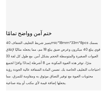
ختم آمن وواضح تمامًا
يتميز شريط التغليف الشفاف 40mic*18mm*33m*8pcs بسمك
قوي يبلغ 40 ميكرون وعرض ضيق يبلغ 18 مم، مما يجعله مثاليًا لإغلاق
العبوات الصغيرة والمتوسطة الحجم بشكل آمن. مع طول كل لفة 33
مترًا، توفر هذه العبوة المكونة من 8 أشرطة إمدادًا وافرًا لجميع
احتياجات التغليف الخاصة بك. تضمن المادة الشفافة عالية الجودة رؤية
محتويات العبوة مع توفير التصاق موثوق به ومقاومة للتمزق، مما
يجعلها إضافة قيمة لأي مكتب أو بيئة صناعية.