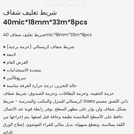
شريط تغليف شفاف
40mic*18mm*33m*8pcs
شريط تغليف شفاف 40mic*18mm*33m*8pcs
● شريط شفاف كريستالي (حزمة برجية)
● لامعة
● الغرض العام
● متعددة الاستخدامات
● سريع&آمن
● حالة التخزين: درجة حرارة الغرفة مناسبة
حزمة الحقيبة، وحزمة البطاقات، وحزمة الصندوق، شريط شفاف
كريستالي للمنزل والمكتب والمدرسة - شريط Gaea ذاتي اللصق مصمم
بشكل شفاف ولن يؤثر على مظهر السطح. يوفر رابطة قوية عند الاتصال.
حافظ على الأسطح الملامسة نظيفة وجافة قبل لصقها. يتم إخراجها من
اللفة بسلاسة، وتقطع بسهولة. بديل مثالي للغراء الفوضوي. إصلاح الورق
الدائم.