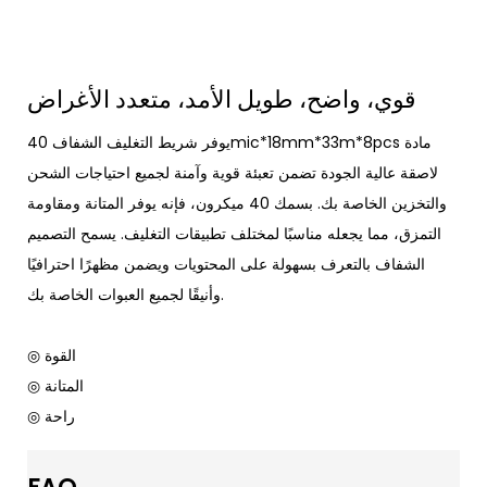
قوي، واضح، طويل الأمد، متعدد الأغراض
يوفر شريط التغليف الشفاف 40mic*18mm*33m*8pcs مادة
لاصقة عالية الجودة تضمن تعبئة قوية وآمنة لجميع احتياجات الشحن
والتخزين الخاصة بك. بسمك 40 ميكرون، فإنه يوفر المتانة ومقاومة
التمزق، مما يجعله مناسبًا لمختلف تطبيقات التغليف. يسمح التصميم
الشفاف بالتعرف بسهولة على المحتويات ويضمن مظهرًا احترافيًا
وأنيقًا لجميع العبوات الخاصة بك.
◎ القوة
◎ المتانة
◎ راحة