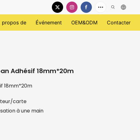
 propos de
Événement
OEM&ODM
Contacter
Ruban Adhésif 18mm*20m
ésif 18mm*20m
uteur/carte
lisation à une main