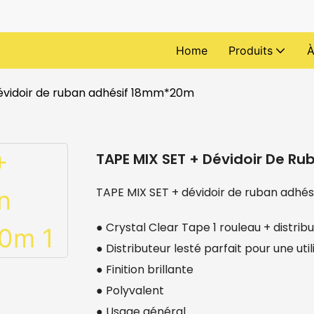
Home
Produits
À
évidoir de ruban adhésif 18mm*20m
TAPE MIX SET + Dévidoir De 
TAPE MIX SET + dévidoir de ruban adh
● Crystal Clear Tape 1 rouleau + distrib
● Distributeur lesté parfait pour une uti
● Finition brillante
● Polyvalent
● Usage général