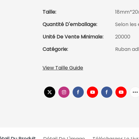
Taille:
18mm*2
Quantité D'emballage:
Selon les 
Unité De Vente Minimale:
20000
Catégorie:
Ruban adh
View Taille Guide
tail Du Produit
Détail De L'image
Télécharger Le Liv