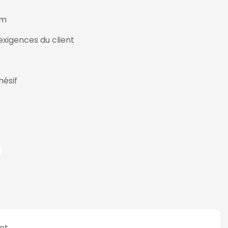
0m
exigences du client
ésif
ret