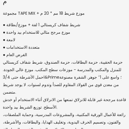
م
مجموعة TAPE MIX + موزع شريط 18 مم * 20 م
● شريط شفاف كريستالي 1 لفة + موزع/بطاقة
● موزع مرجح مثالي للاستخدام بيد واحدة
● لامعة
● متعددة الاستخدامات
● الغرض العام
حزمة الحقيبة، حزمة البطاقات، حزمة الصندوق، شريط شفاف كريستالي
للمنزل والمكتب والمدرسة - موزعات سطح المكتب. موزع عالي الجودة.
احمل الأشرطة حتى 3/4&Prime؛ واسع على 1″ جوهر. الشفرة مصنوعة
من معدن قوي من الفولاذ المقاوم للصدأ وتدوم لسنوات. لا يوجد شريط
متضمن.
قاعدة مرجحة غير قابلة للانزلاق تمنعها من الانزلاق أثناء الاستخدام أو خدش
الأسطح. توزيع الشريط بيد واحدة.
رائعة للأعمال الورقية المكتبية، والمشروعات المدرسية، وحماية الملصقات،
والفنون، وتصميم الحرف اليدوية، وتغليف الهدايا، والبطاقات، والأشرطة،