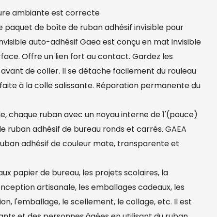
ture ambiante est correcte
e paquet de boîte de ruban adhésif invisible pour
 invisible auto-adhésif Gaea est conçu en mat invisible
face. Offre un lien fort au contact. Gardez les
vant de coller. Il se détache facilement du rouleau
faite à la colle salissante. Réparation permanente du
lle, chaque ruban avec un noyau interne de 1'(pouce)
 de ruban adhésif de bureau ronds et carrés. GAEA
uban adhésif de couleur mate, transparente et
aux papier de bureau, les projets scolaires, la
conception artisanale, les emballages cadeaux, les
on, l'emballage, le scellement, le collage, etc. Il est
fants et des personnes âgées en utilisant du ruban