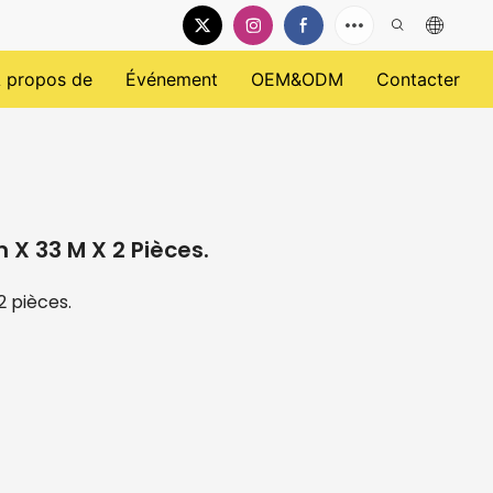
 propos de
Événement
OEM&ODM
Contacter
 X 33 M X 2 Pièces.
2 pièces.