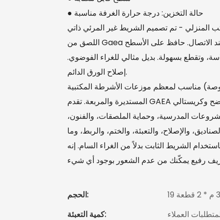
● حالة التخزين: درجة حرارة الغرفة مناسبة
 المنزلي - تم تصميم الشريط غير المرئي ذاتي
اللصق من Gaea بشكل غير لامع ولن يؤثر على مظهر السطح. يوفر رابطة قوية عند الاتصال. حافظ على الأسطح
سة، وتقطع بسهولة. بديل مثالي للغراء الفوضوي.
إصلاح الورق الدائم.
عالمي، كل شريط بقلب داخلي 1 بوصة (بوصة) مناسب لمعظم موزعات الأشرطة المكتبية
المشروعات المدرسية، وحماية الملصقات، والفنون،
ناديق، والإصلاح، والتعبئة، والختم، والربط، وما
تخدام الشريط الثابت بدلاً من الغراء السام. إنه
الحجم:
متطلبات العملاء
كمية التعبئة: