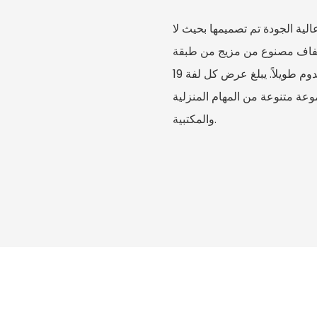
ية الجودة تم تصميمها بحيث لا
الشفاف مصنوع من مزيج من طبقة
البوليستر القوية ولاصق أكريليك قوي، مما يضمن ثباتًا آمنًا ويدوم طويلاً. يبلغ عرض كل لفة 19
ة لمجموعة متنوعة من المهام المنزلية
والمكتبية.