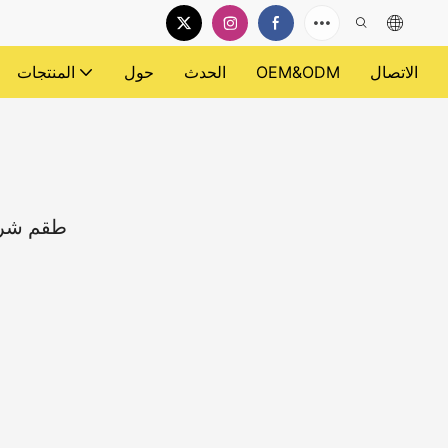
الاتصال
OEM&ODM
الحدث
حول
المنتجات
طقم شريط غير مر