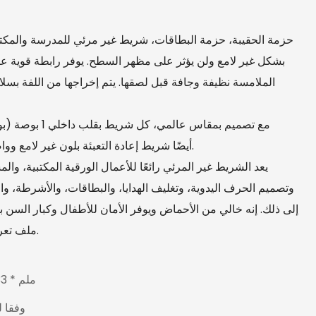
حزمة الحقيبة، حزمة البطاقات، شريط غير مرئي للمدرسة والمكتب
الملامسة نظيفة وجافة قبل لصقها. يتم إخراجها من اللفة بسلا
مع تصميم بمقاس 
المستديرة والمربعة. تقدم GAEA أيضًا شريط إعادة التعبئة بلون غير لامع وواضح وكريستالي.
يعد الشريط غير المرئي رائعًا للأعمال الورقية المكتبية، و
وتصميم الحرف اليدوية، وتغليف الهدايا، والبطاقات، والأشرطة، والص
إلى ذلك. إنه خالي من الأحماض ويوفر الأمان للأطفال وكبار السن باس
ملف تعريف رفيع يمكّنك من عدم الشعور بوجود أي شيء.
19 ملم * 33 م * 2 قطعة
وفقا ل