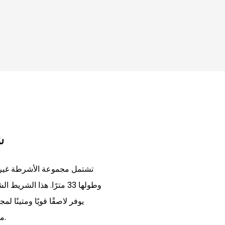
شريط شفاف غير مرئي يدوم طويلاً
وطولها 33 مترًا. هذا ا
يوفر لاصقًا قويًا ومتينًا
متناول يدك لتلبية جميع احتياجاتك في التغليف والختم والإصلاح.