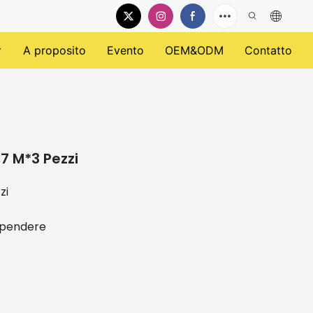
A proposito
Evento
OEM&ODM
Contatto
,7 M*3 Pezzi
zi
appendere