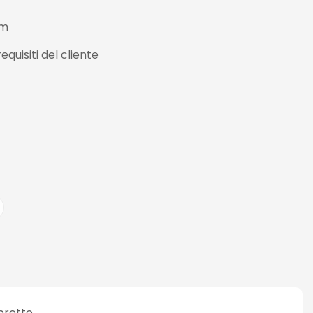
 m
equisiti del cliente
ibretto