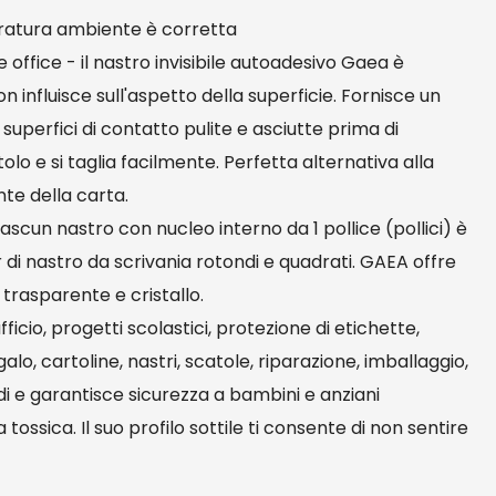
eratura ambiente è corretta
me office - il nastro invisibile autoadesivo Gaea è
 influisce sull'aspetto della superficie. Fornisce un
uperfici di contatto pulite e asciutte prima di
lo e si taglia facilmente. Perfetta alternativa alla
te della carta.
iascun nastro con nucleo interno da 1 pollice (pollici) è
di nastro da scrivania rotondi e quadrati. GAEA offre
 trasparente e cristallo.
ufficio, progetti scolastici, protezione di etichette,
galo, cartoline, nastri, scatole, riparazione, imballaggio,
acidi e garantisce sicurezza a bambini e anziani
 tossica. Il suo profilo sottile ti consente di non sentire