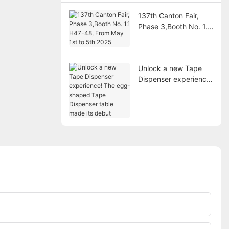
137th Canton Fair,
Phase 3,Booth No. 1.1
H47-48, From May 1st
to 5th 2025
Unlock a new Tape
Dispenser experience!
The egg-shaped Tape
Dispenser table made
its debut