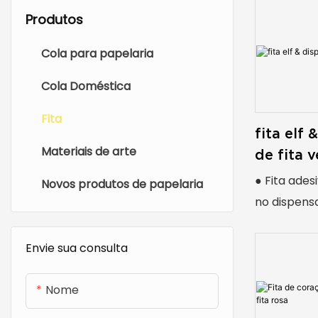
Produtos
Cola para papelaria
Cola Doméstica
Fita
fita elf
Materiais de arte
de fita 
● Fita ades
Novos produtos de papelaria
no dispens
Moody
● forma de
Envie sua consulta
diversão
● Objetivo 
Nome
● Versátil