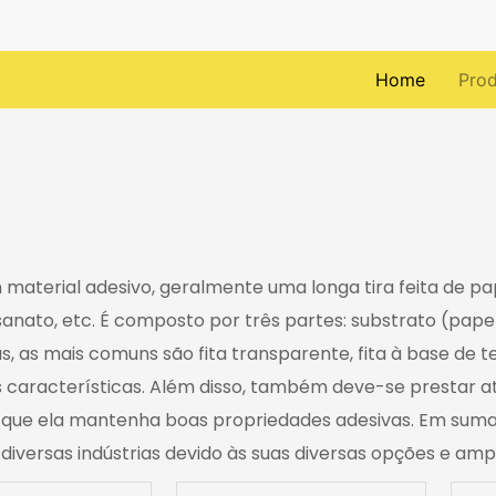
Home
Pro
um material adesivo, geralmente uma longa tira feita de pa
to, etc. É composto por três partes: substrato (papel, 
s, as mais comuns são fita transparente, fita à base de teci
 características. Além disso, também deve-se prestar a
r que ela mantenha boas propriedades adesivas. Em suma, 
diversas indústrias devido às suas diversas opções e am