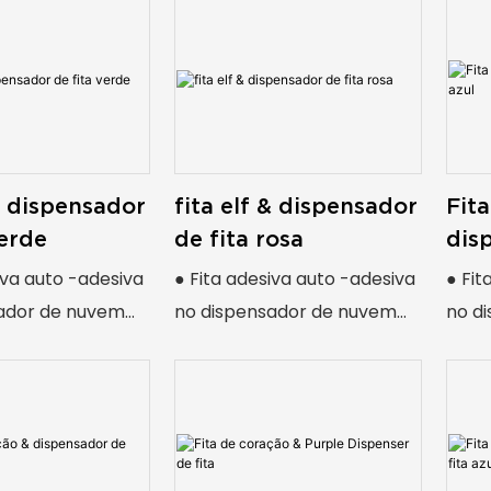
 & dispensador
fita elf & dispensador
Fit
verde
de fita rosa
dis
azul
iva auto -adesiva
● Fita adesiva auto -adesiva
● Fit
ador de nuvem
no dispensador de nuvem
no d
Moody
Moo
 novidade para
● forma de novidade para
● fo
diversão
dive
geral
● Objetivo geral
● Obj
● Versátil
● Ver