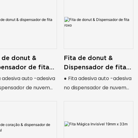
a de donut &
Fita de donut &
pensador de fita
Dispensador de fita
roxo
a adesiva auto -adesiva
● Fita adesiva auto -adesiva
ispensador de nuvem
no dispensador de nuvem
dy
Moody
rma de novidade para
● forma de novidade para
rsão
diversão
etivo geral
● Objetivo geral
sátil
● Versátil