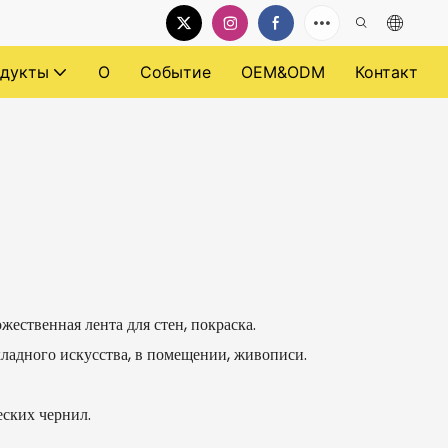
дукты
О
Событие
OEM&ODM
Контакт
ожественная лента для стен, покраска.
кладного искусства, в помещении, живописи.
еских чернил.