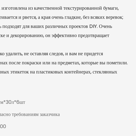
зготовлена ​​из качественной текстурированной бумаги,
вается и рвется, а края очень гладкие, без всяких веревок;
ь подходят для ваших различных проектов DIY. Очень
ске и декорированию, он эффективно предотвращает
удалить, не оставляя следов, и вам не придется
енах после покраски или на предметах, которые вы пометили.
мных этикеток на пластиковых контейнерах, стеклянных
м*30л*6шт
ласно требованиям заказчика
000