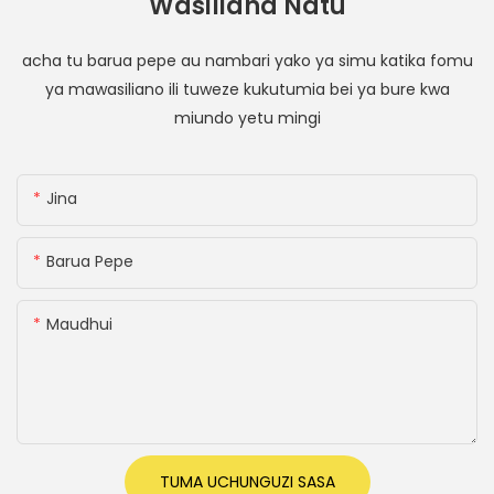
Wasiliana Natu
acha tu barua pepe au nambari yako ya simu katika fomu
ya mawasiliano ili tuweze kukutumia bei ya bure kwa
miundo yetu mingi
Jina
Barua Pepe
Maudhui
TUMA UCHUNGUZI SASA