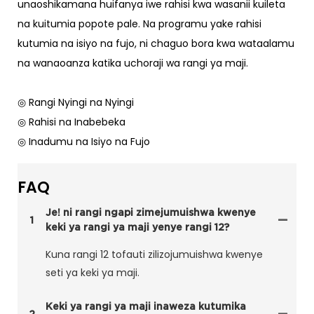
unaoshikamana huifanya iwe rahisi kwa wasanii kuileta
na kuitumia popote pale. Na programu yake rahisi
kutumia na isiyo na fujo, ni chaguo bora kwa wataalamu
na wanaoanza katika uchoraji wa rangi ya maji.
◎ Rangi Nyingi na Nyingi
◎ Rahisi na Inabebeka
◎ Inadumu na Isiyo na Fujo
FAQ
Je! ni rangi ngapi zimejumuishwa kwenye
1
keki ya rangi ya maji yenye rangi 12?
Kuna rangi 12 tofauti zilizojumuishwa kwenye
seti ya keki ya maji.
Keki ya rangi ya maji inaweza kutumika
2