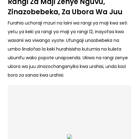
Rangi Za Maji Zenye Nguvu,
Zinazobebeka, Za Ubora Wa Juu
Furahia uchoraji mzuri na laini wa rangi ya maji kwa seti
yetu ya keki ya rangi ya maji ya rangi 12, inayofaa kwa
wasanii wa viwango vyote. Ufungaji unaobebeka na
umbo linalofaa la keki hurahisisha kutumia na kuleta
ubunifu wako popote unapoenda. Ukiwa na rangi zenye
ubora wa juu zinazochanganyika kwa urahisi, unda kazi
bora za sanaa kwa urahisi.