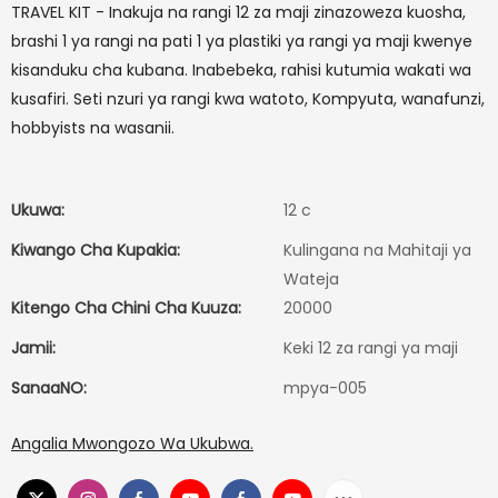
TRAVEL KIT - Inakuja na rangi 12 za maji zinazoweza kuosha,
brashi 1 ya rangi na pati 1 ya plastiki ya rangi ya maji kwenye
kisanduku cha kubana. Inabebeka, rahisi kutumia wakati wa
kusafiri. Seti nzuri ya rangi kwa watoto, Kompyuta, wanafunzi,
hobbyists na wasanii.
Ukuwa:
12 c
Kiwango Cha Kupakia:
Kulingana na Mahitaji ya
Wateja
Kitengo Cha Chini Cha Kuuza:
20000
Jamii:
Keki 12 za rangi ya maji
SanaaNO:
mpya-005
Angalia Mwongozo Wa Ukubwa.