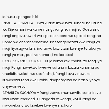
Kuhusu kipengee hiki
CRAFT & FORMULA - Kwa kuanzishwa kwa uundaji na ufundi
wa Kijerumani wa karne nyingi, rangi za maji za Gaea zina
rangi angavu, uwazi wa kipekee, ubora wa upakaji rangi na
ubora wa chembechembe. Imetengenezwa kwa rangi ya
maji iliyosagwa laini, inafanya kazi vizuri kwenye turubai ya
rangi ya maji, pedi ya uchoraji na karatasi.
PANSI ZA RANGI YA MAJI - Huja kama keki thabiti za rangi ya
maji. Rangi huwekwa kwenye sufuria ili kuzuia kuhama au
uharibifu wakati wa usafirishaji. Rangi kavu zinaweza
kuwashwa tena kwa urahisi zinapofagiwa na brashi yenye
unyevunyevu.
ATHARI ZA KUCHORA - Rangi zenye mumunyifu sana. Kavu
kwa uwazi maridadi. Huangazia mwanga, kivuli, rangi na
mwonekano wa kipekee kwenye mchoro.