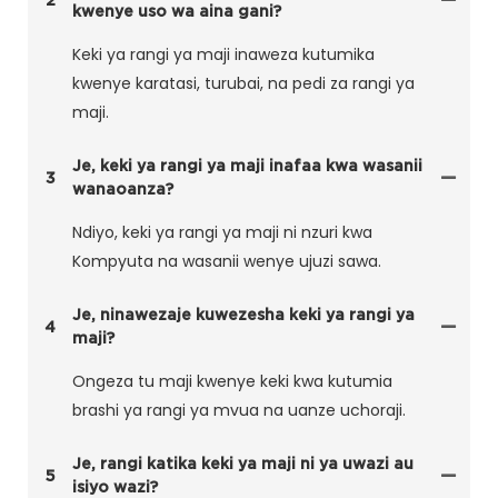
kwenye uso wa aina gani?
Keki ya rangi ya maji inaweza kutumika
kwenye karatasi, turubai, na pedi za rangi ya
maji.
Je, keki ya rangi ya maji inafaa kwa wasanii
3
wanaoanza?
Ndiyo, keki ya rangi ya maji ni nzuri kwa
Kompyuta na wasanii wenye ujuzi sawa.
Je, ninawezaje kuwezesha keki ya rangi ya
4
maji?
Ongeza tu maji kwenye keki kwa kutumia
brashi ya rangi ya mvua na uanze uchoraji.
Je, rangi katika keki ya maji ni ya uwazi au
5
isiyo wazi?