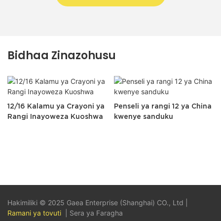
Bidhaa Zinazohusu
12/16 Kalamu ya Crayoni ya
Penseli ya rangi 12 ya China
Rangi Inayoweza Kuoshwa
kwenye sanduku
Hakimiliki © 2025 Gaea Enterprise (Shanghai) CO., Ltd |
Ramani ya tovuti
|
Sera ya Faragha