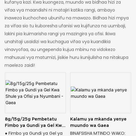
kufanya kazi. Kwa kuongeza, muundo wa bidhaa hizi za
vifaa vya maandishi ni matajiri katika rangi, ambayo
inaweza kuchochea ubunifu na mawazo. Bidhaa hizi mpya
za vifaa sio tu kuboresha ufanisi wa kujifunza na uumbaji,
lakini pia kuimarisha rangi ya mazingira ya ofisi. Ikiwa
unahitaji usaidizi wa kuchagua vifaa vya kuandikia
vinavyofaa, au ungependa kujua mbinu na vidokezo
mahususi vya matumizi, jisikie huru kunijulisha na nitakupa
maelezo zaidi!
8g/15g/25g Pembetatu
Kalamu ya mkanda yenye
Fimbo ya Gundi ya Gel Kwa
muundo wa Gaea
Shule ya Ofisi ya Nyumbani
● Fimbo ya Gundi ya Gel ya
BINAFSISHA MTINDO WAKO: