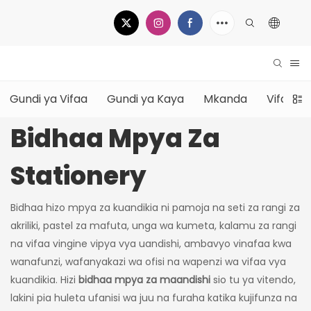
Gundi ya Vifaa
Gundi ya Kaya
Mkanda
Vifaa v
Bidhaa Mpya Za
Stationery
Bidhaa hizo mpya za kuandikia ni pamoja na seti za rangi za
akriliki, pastel za mafuta, unga wa kumeta, kalamu za rangi
na vifaa vingine vipya vya uandishi, ambavyo vinafaa kwa
wanafunzi, wafanyakazi wa ofisi na wapenzi wa vifaa vya
kuandikia. Hizi
bidhaa mpya za maandishi
sio tu ya vitendo,
lakini pia huleta ufanisi wa juu na furaha katika kujifunza na