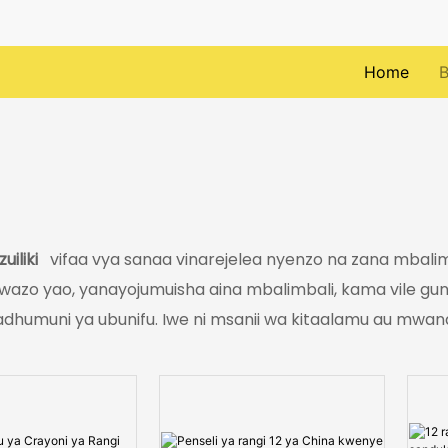
Home
B
iliki
vifaa vya sanaa vinarejelea nyenzo na zana mbalimb
awazo yao, yanayojumuisha aina mbalimbali, kama vile gu
humuni ya ubunifu. Iwe ni msanii wa kitaalamu au mwana