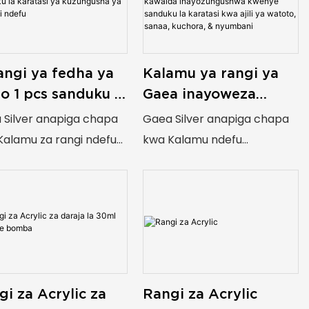
angi ya fedha ya
Kalamu ya rangi ya
o 1 pcs sanduku la
Gaea inayoweza
tasi ya
kusongeshwa ya 36
 Silver anapiga chapa
Gaea Silver anapiga chapa
ungusha ya
ya rangi ya kawaida
Kalamu za rangi ndefu
kwa Kalamu ndefu
yoni ndefu
inayozungushwa
zozunguka, Kalamu za
zinazozunguka, Kalamu
kwenye sanduku la
, Hesabu 12
nyingi, Hesabu 36
karatasi kwa ajili ya
watoto, sanaa,
mu ya muda mrefu
Kalamu ya muda mrefu
kuchora, & nyumbani
ozunguka
inayozunguka
 na sumu
Isiyo na sumu
rprof
waterprof
Rangi za Acrylic
i za Acrylic za
do wa silky
muundo wa silky