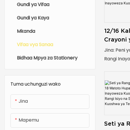
Gundi ya Vifaa
Gundi ya Kaya
12/16 Ka
Mkanda
Crayoni 
Vifaa vya Sanaa
Inayowe
Jina: Peni 
Bidhaa Mpya za Stationery
Rangi Inay
Specificati
Tuma uchunguzi wako
mbalimbali
mchangany
Jina
zinazopati
Sifa:Ikilin
Mapemu
Seti ya 
za rangi za