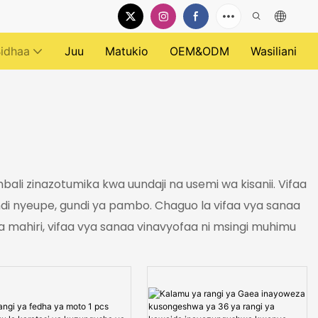
idhaa
Juu
Matukio
OEM&ODM
Wasiliani
ali zinazotumika kwa uundaji na usemi wa kisanii. Vifaa
ndi nyeupe, gundi ya pambo. Chaguo la vifaa vya sanaa
 mahiri, vifaa vya sanaa vinavyofaa ni msingi muhimu