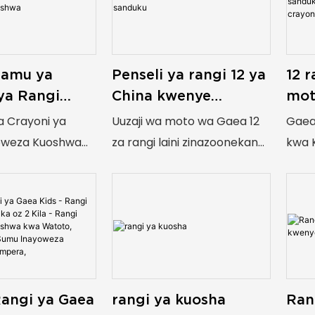
Penseli ya rangi 12 ya
12 r
lamu ya
China kwenye
mot
ya Rangi
sanduku
kara
za Kuoshwa
Uuzaji wa moto wa Gaea 12
Gaea
ya Crayoni ya
kuz
za rangi laini zinazoonekana
kwa 
oweza Kuoshwa
cra
kwenye glasi, plastiki,
zina
chuma, vinyl, simu ya rununu,
Wingi
ons: Aina
ngozi, kauri, mbao, jiwe,
 za
penseli ya nguo.
Kala
iko
inay
kana
Isiyo
Alama ya Uchina
wate
ganishwa na kalamu
Rangi ya Gaea
rangi ya kuosha
Rang
Alama za Nta zenye Nta
muun
 kitamaduni na