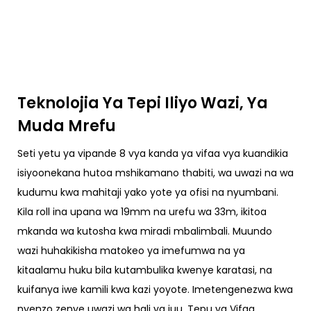
Teknolojia Ya Tepi Iliyo Wazi, Ya
Muda Mrefu
Seti yetu ya vipande 8 vya kanda ya vifaa vya kuandikia
isiyoonekana hutoa mshikamano thabiti, wa uwazi na wa
kudumu kwa mahitaji yako yote ya ofisi na nyumbani.
Kila roll ina upana wa 19mm na urefu wa 33m, ikitoa
mkanda wa kutosha kwa miradi mbalimbali. Muundo
wazi huhakikisha matokeo ya imefumwa na ya
kitaalamu huku bila kutambulika kwenye karatasi, na
kuifanya iwe kamili kwa kazi yoyote. Imetengenezwa kwa
nyenzo zenye uwazi wa hali ya juu, Tepu ya Vifaa