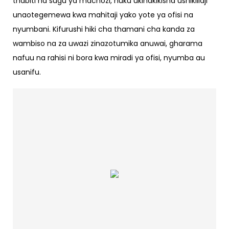
thabiti na sugu ya machozi, huku ukihakikisha ushikiliaji
unaotegemewa kwa mahitaji yako yote ya ofisi na
nyumbani. Kifurushi hiki cha thamani cha kanda za
wambiso na za uwazi zinazotumika anuwai, gharama
nafuu na rahisi ni bora kwa miradi ya ofisi, nyumba au
usanifu.