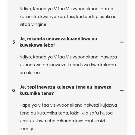
Ndiyo, Kanda ya Vifaa Visivyoonekana inafaa
kutumika kwenye karatasi, kadibodi, plastiki na
vifaa vingine.
Je, mkanda unaweza kuandikwa au
5
kuwekewa lebo?
Ndiyo, Kanda ya Vifaa Visivyoonekana inaweza
kuandikwa na inaweza kuandikwa kwa kalamu
au alama.
Je, tepi inaweza kujazwa tena au inaweza
6
kutumika tena?
Tape ya Vifaa Visivyoonekana haiwezi kujazwa
tena au kutumika tena, lakini kila safu hutoa
kiasi kikubwa cha mkanda kwa matumizi
mengi.