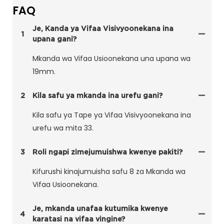
FAQ
Je, Kanda ya Vifaa Visivyoonekana ina
1
upana gani?
Mkanda wa Vifaa Usioonekana una upana wa
19mm.
2
Kila safu ya mkanda ina urefu gani?
Kila safu ya Tape ya Vifaa Visivyoonekana ina
urefu wa mita 33.
3
Roli ngapi zimejumuishwa kwenye pakiti?
Kifurushi kinajumuisha safu 8 za Mkanda wa
Vifaa Usioonekana.
Je, mkanda unafaa kutumika kwenye
4
karatasi na vifaa vingine?