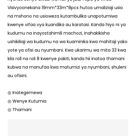
Visivyoonekana 19mm*33m*8pcs hutoa umaliziaji usio
na mshono na usioweza kutambulika unapotumiwa
kwenye vifaa vya kuandika au karatasi. Kanda hiyo ni ya
kudumu na inayostahimili machozi, inahakikisha
ushikiliaji wa kudumu na wa kuaminika kwa mahitaji yako
yote ya ofisi au nyumbani. Kwa ukarimu wa mita 33 kwa
kila roll na roli 8 kwenye pakiti, kanda hii inatoa thamani
kubwa na manufaa kwa matumizi ya nyumbani, shuleni
au ofisini.
◎ Inategemewa
◎ Wenye Kutumia
◎ Thamani