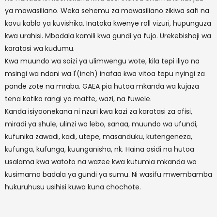
ya mawasiliano. Weka sehemu za mawasiliano zikiwa safi na
kavu kabla ya kuvishika. Inatoka kwenye roll vizuri, hupunguza
kwa urahisi. Mbadala kamili kwa gundi ya fujo. Urekebishaji wa
karatasi wa kudumu.
Kwa muundo wa saizi ya ulimwengu wote, kila tepi iliyo na
msingi wa ndani wa 1'(inch) inafaa kwa vitoa tepu nyingi za
pande zote na mraba. GAEA pia hutoa mkanda wa kujaza
tena katika rangi ya matte, wazi, na fuwele.
Kanda isiyoonekana ni nzuri kwa kazi za karatasi za ofisi,
miradi ya shule, ulinzi wa lebo, sanaa, muundo wa ufundi,
kufunika zawadi, kadi, utepe, masanduku, kutengeneza,
kufunga, kufunga, kuunganisha, nk. Haina asidi na hutoa
usalama kwa watoto na wazee kwa kutumia mkanda wa
kusimama badala ya gundi ya sumu. Ni wasifu mwembamba
hukuruhusu usihisi kuwa kuna chochote.