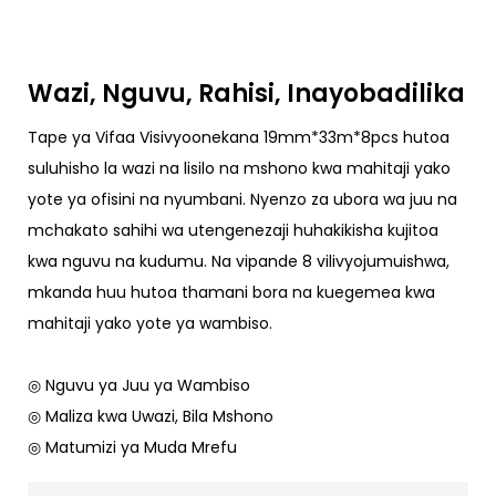
Wazi, Nguvu, Rahisi, Inayobadilika
Tape ya Vifaa Visivyoonekana 19mm*33m*8pcs hutoa
suluhisho la wazi na lisilo na mshono kwa mahitaji yako
yote ya ofisini na nyumbani. Nyenzo za ubora wa juu na
mchakato sahihi wa utengenezaji huhakikisha kujitoa
kwa nguvu na kudumu. Na vipande 8 vilivyojumuishwa,
mkanda huu hutoa thamani bora na kuegemea kwa
mahitaji yako yote ya wambiso.
◎ Nguvu ya Juu ya Wambiso
◎ Maliza kwa Uwazi, Bila Mshono
◎ Matumizi ya Muda Mrefu