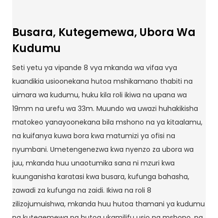
Busara, Kutegemewa, Ubora Wa
Kudumu
Seti yetu ya vipande 8 vya mkanda wa vifaa vya
kuandikia usioonekana hutoa mshikamano thabiti na
uimara wa kudumu, huku kila roli ikiwa na upana wa
19mm na urefu wa 33m. Muundo wa uwazi huhakikisha
matokeo yanayoonekana bila mshono na ya kitaalamu,
na kuifanya kuwa bora kwa matumizi ya ofisi na
nyumbani. Umetengenezwa kwa nyenzo za ubora wa
juu, mkanda huu unaotumika sana ni mzuri kwa
kuunganisha karatasi kwa busara, kufunga bahasha,
zawadi za kufunga na zaidi. Ikiwa na roli 8
zilizojumuishwa, mkanda huu hutoa thamani ya kudumu
na kutegemewa na hutoa ukamilifu usio na mshono, na