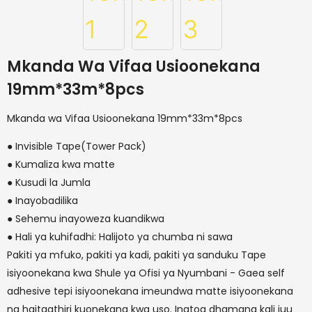
Mkanda Wa Vifaa Usioonekana
19mm*33m*8pcs
Mkanda wa Vifaa Usioonekana 19mm*33m*8pcs
● Invisible Tape(Tower Pack)
● Kumaliza kwa matte
● Kusudi la Jumla
● Inayobadilika
● Sehemu inayoweza kuandikwa
● Hali ya kuhifadhi: Halijoto ya chumba ni sawa
Pakiti ya mfuko, pakiti ya kadi, pakiti ya sanduku Tape
isiyoonekana kwa Shule ya Ofisi ya Nyumbani - Gaea self
adhesive tepi isiyoonekana imeundwa matte isiyoonekana
na haitaathiri kuonekana kwa uso. Inatoa dhamana kali juu