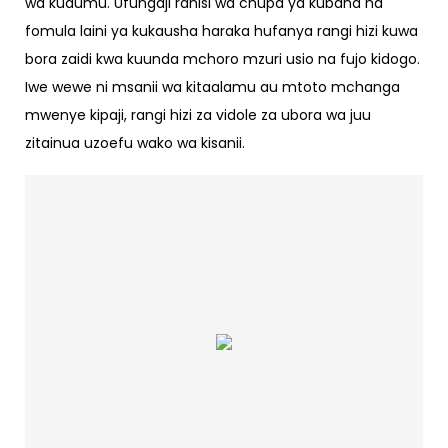
wa kudumu. Ufungaji rahisi wa chupa ya kubana na
fomula laini ya kukausha haraka hufanya rangi hizi kuwa
bora zaidi kwa kuunda mchoro mzuri usio na fujo kidogo.
Iwe wewe ni msanii wa kitaalamu au mtoto mchanga
mwenye kipaji, rangi hizi za vidole za ubora wa juu
zitainua uzoefu wako wa kisanii.