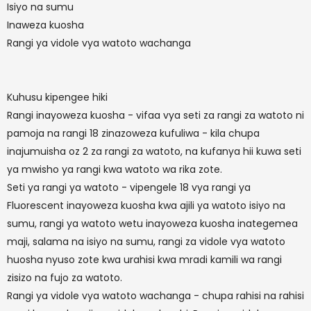
Isiyo na sumu
Inaweza kuosha
Rangi ya vidole vya watoto wachanga
Kuhusu kipengee hiki
Rangi inayoweza kuosha - vifaa vya seti za rangi za watoto ni
pamoja na rangi 18 zinazoweza kufuliwa - kila chupa
inajumuisha oz 2 za rangi za watoto, na kufanya hii kuwa seti
ya mwisho ya rangi kwa watoto wa rika zote.
Seti ya rangi ya watoto - vipengele 18 vya rangi ya
Fluorescent inayoweza kuosha kwa ajili ya watoto isiyo na
sumu, rangi ya watoto wetu inayoweza kuosha inategemea
maji, salama na isiyo na sumu, rangi za vidole vya watoto
huosha nyuso zote kwa urahisi kwa mradi kamili wa rangi
zisizo na fujo za watoto.
Rangi ya vidole vya watoto wachanga - chupa rahisi na rahisi