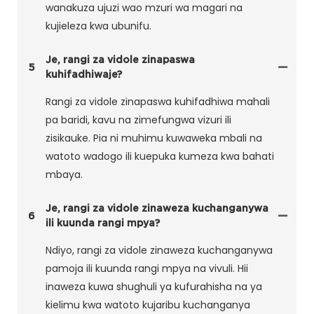
wanakuza ujuzi wao mzuri wa magari na
kujieleza kwa ubunifu.
Je, rangi za vidole zinapaswa
5
kuhifadhiwaje?
Rangi za vidole zinapaswa kuhifadhiwa mahali
pa baridi, kavu na zimefungwa vizuri ili
zisikauke. Pia ni muhimu kuwaweka mbali na
watoto wadogo ili kuepuka kumeza kwa bahati
mbaya.
Je, rangi za vidole zinaweza kuchanganywa
6
ili kuunda rangi mpya?
Ndiyo, rangi za vidole zinaweza kuchanganywa
pamoja ili kuunda rangi mpya na vivuli. Hii
inaweza kuwa shughuli ya kufurahisha na ya
kielimu kwa watoto kujaribu kuchanganya