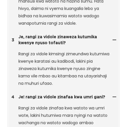
mahsusi kwa watoto na hazina sumu. Hata
hivyo, daima ni vyema kuangalia lebo ya
bidhaa na kuwasimamia watoto wadogo
wanapotumia rangi za vidole.
Je, rangi za vidole zinaweza kutumika
3
kwenye nyuso tofauti?
Rangi za vidole kimsingi zimeundwa kutumiwa
kwenye karatasi au kadibodi, lakini pia
zinaweza kutumika kwenye nyuso zingine
kama vile mbao au kitambaa na utayarishaji
na muhuri ufaao.
4
Je! rangi za vidole zinafaa kwa umri gani?
Rangi za vidole zinafaa kwa watoto wa umri
wote, lakini hutumiwa mara nyingi na watoto
wachanga na watoto wadogo ambao