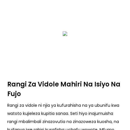
Rangi Za Vidole Mahiri Na Isiyo Na
Fujo
Rangi za vidole ni njia ya kufurahisha na ya ubunifu kwa
watoto kujieleza kupitia sanaa. Seti hiyo inajumuisha
rangi mbalimbali zinazovutia na zinazoweza kuosha, na
kuifanya iwe rahisi kusafisha uchafu wowote. Mfumo