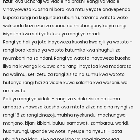
nzuri kwa uchoraji wa vidole na brashi. Rangi ya vidole
vinavyoweza kuosha ni bora kwa mtu yeyote anayependa
kupaka rangi na kugundua ubunifu, tazama watoto wako
wakiunda kazi nzuri za sanaa na michanganyiko ya rangi
isiyoisha kwa seti yetu kuu ya rangi ya mradi.
Rangi ya hali ya joto inayoweza kuosha kwa ajili ya watoto -
rangi bora kabisa ya watoto kutumika kwa shughuli za
nyumbani na za ndani, Rangi ya watoto inayoweza kuosha
iliyo na kiwango kikubwa cha rangi inayofaa kwa madarasa
na walimu, seti zetu za rangi zisizo na sumu kwa watoto
hufanya rangi hizi za vidole kuwa salama kwa wasanii. wa
umri wote.
Seti ya rangi ya vidole - rangi za vidole zisizo na sumu
ambazo zinaweza kuosha kwa mtoto zilizo na aina nyingi za
rangi 18 za rangi zinazojumuisha nyekundu, machungwa,
manjano, kijani kibichi, buluu, samawati, zambarau, waridi,
hudhurungi, upande wowote, nyeupe na nyeusi - pata
ubunifu na idadi isiyo na mwisho ya rangi zinazoweza