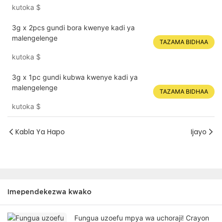
kutoka
$
3g x 2pcs gundi bora kwenye kadi ya
malengelenge
TAZAMA BIDHAA
kutoka
$
3g x 1pc gundi kubwa kwenye kadi ya
malengelenge
TAZAMA BIDHAA
kutoka
$
Kabla Ya Hapo
Ijayo
Imependekezwa kwako
Fungua uzoefu mpya wa uchoraji! Crayon