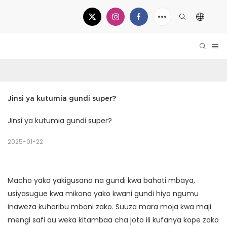
Jinsi ya kutumia gundi super?
Jinsi ya kutumia gundi super?
2025-01-22
Macho yako yakigusana na gundi kwa bahati mbaya,
usiyasugue kwa mikono yako kwani gundi hiyo ngumu
inaweza kuharibu mboni zako. Suuza mara moja kwa maji
mengi safi au weka kitambaa cha joto ili kufanya kope zako