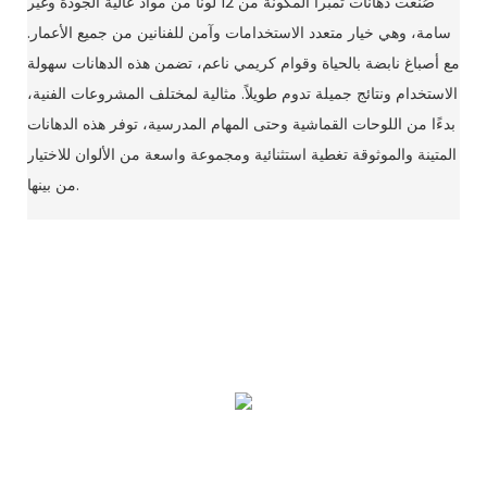
صُنعت دهانات تمبرا المكونة من 12 لونًا من مواد عالية الجودة وغير
سامة، وهي خيار متعدد الاستخدامات وآمن للفنانين من جميع الأعمار.
مع أصباغ نابضة بالحياة وقوام كريمي ناعم، تضمن هذه الدهانات سهولة
الاستخدام ونتائج جميلة تدوم طويلاً. مثالية لمختلف المشروعات الفنية،
بدءًا من اللوحات القماشية وحتى المهام المدرسية، توفر هذه الدهانات
المتينة والموثوقة تغطية استثنائية ومجموعة واسعة من الألوان للاختيار
من بينها.