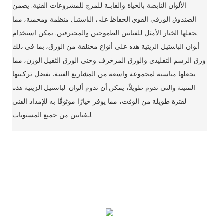
الألوان النابضة بالحياة والقابلة للمزج للمشروعات الفنية. يضمن
الصندوق الورقي القوي الحفاظ على الباستيل منظمة ومحمية، مما
يجعلها الخيار الأمثل للفنانين الطموحين والمحترفين. يمكن استخدام
ألوان الباستيل الزيتية هذه على أنواع مختلفة من الورق، بما في ذلك
ورق الرسم التقليدي والورق المزخرف وحتى الورق الثقيل الوزن، مما
يجعلها مناسبة لمجموعة واسعة من المشاريع الفنية. بفضل تركيبتها
المتينة والتي تدوم طويلاً، يمكن أن تدوم ألوان الباستيل الزيتية هذه
لفترة طويلة من الوقت، مما يوفر خيارًا موثوقًا به للإمداد الفني
للفنانين من جميع المستويات.