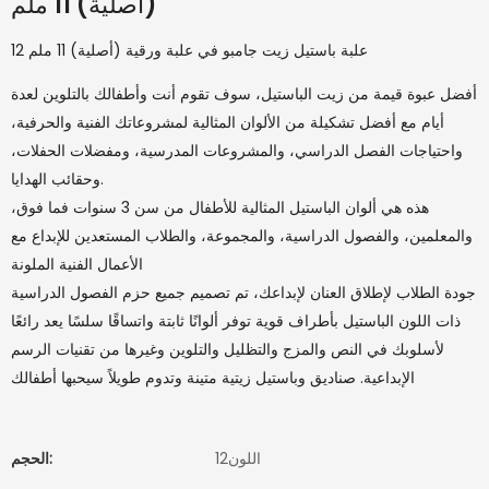
(أصلية) 11 ملم
12 علبة باستيل زيت جامبو في علبة ورقية (أصلية) 11 ملم
أفضل عبوة قيمة من زيت الباستيل، سوف تقوم أنت وأطفالك بالتلوين لعدة
أيام مع أفضل تشكيلة من الألوان المثالية لمشروعاتك الفنية والحرفية،
واحتياجات الفصل الدراسي، والمشروعات المدرسية، ومفضلات الحفلات،
وحقائب الهدايا.
هذه هي ألوان الباستيل المثالية للأطفال من سن 3 سنوات فما فوق،
والمعلمين، والفصول الدراسية، والمجموعة، والطلاب المستعدين للإبداع مع
الأعمال الفنية الملونة
جودة الطلاب لإطلاق العنان لإبداعك، تم تصميم جميع حزم الفصول الدراسية
ذات اللون الباستيل بأطراف قوية توفر ألوانًا ثابتة واتساقًا سلسًا يعد رائعًا
لأسلوبك في النص والمزج والتظليل والتلوين وغيرها من تقنيات الرسم
الإبداعية. صناديق وباستيل زيتية متينة وتدوم طويلاً سيحبها أطفالك
اللون12
الحجم: