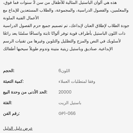
هذه هي ألوان الباستيل المثالية للأطفال من سن 3 سنوات فما فوق،
والمعلمين، والفصول الدراسية، والمجموعة، والطلاب المستعدين للإبداع مع
الأعمال الفنية الملونة
جودة الطلاب لإطلاق العنان لإبداعك، تم تصميم جميع حزم الفصول الدراسية
ذات اللون الباستيل بأطراف قوية توفر ألوانًا ثابتة واتساقًا سلسًا يعد رائعًا
لأسلوبك في النص والمزج والتظليل والتلوين وغيرها من تقنيات الرسم
الإبداعية. صناديق وباستيل زيتية متينة وتدوم طويلاً سيحبها أطفالك
اللون6
الحجم:
وفقا لمتطلبات العملاء
كمية التعبئة:
20000
الحد الأدنى من وحدة البيع:
باستيل الزيت
الفئة:
GP1-066
رقم الفن:
عرض دليل الدليل