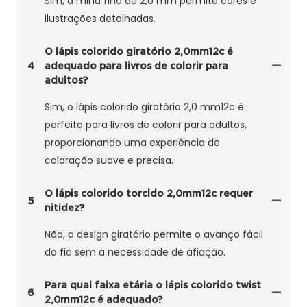
Sim, a mina fina de 2,0 mm permite cores e
ilustrações detalhadas.
O lápis colorido giratório 2,0mm12c é
4
adequado para livros de colorir para
adultos?
Sim, o lápis colorido giratório 2,0 mm12c é
perfeito para livros de colorir para adultos,
proporcionando uma experiência de
coloração suave e precisa.
O lápis colorido torcido 2,0mm12c requer
5
nitidez?
Não, o design giratório permite o avanço fácil
do fio sem a necessidade de afiação.
Para qual faixa etária o lápis colorido twist
6
2,0mm12c é adequado?