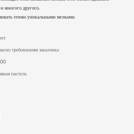
и многого другого.
шивать этими уникальными мелками.
вет
ласно требованиям заказчика
000
ляная пастель