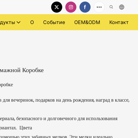
дукты
О
Событие
OEM&ODM
Контакт
умажной Коробке
оробке
 для вечеринок, подарков на день рождения, наград в классе,
ериала, безопасного и долговечного для использования
риантах. Цвета
 помощью этих забавных мелков. Эти мелки идеально