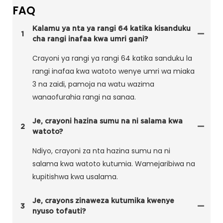
FAQ
Kalamu ya nta ya rangi 64 katika kisanduku
1
cha rangi inafaa kwa umri gani?
Crayoni ya rangi ya rangi 64 katika sanduku la
rangi inafaa kwa watoto wenye umri wa miaka
3 na zaidi, pamoja na watu wazima
wanaofurahia rangi na sanaa.
Je, crayoni hazina sumu na ni salama kwa
2
watoto?
Ndiyo, crayoni za nta hazina sumu na ni
salama kwa watoto kutumia. Wamejaribiwa na
kupitishwa kwa usalama.
Je, crayons zinaweza kutumika kwenye
3
nyuso tofauti?