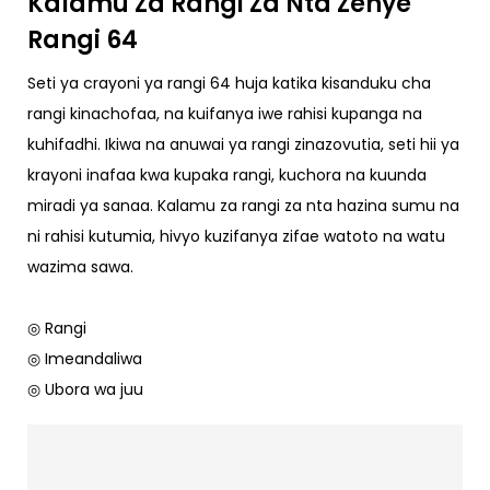
Kalamu Za Rangi Za Nta Zenye
Rangi 64
Seti ya crayoni ya rangi 64 huja katika kisanduku cha
rangi kinachofaa, na kuifanya iwe rahisi kupanga na
kuhifadhi. Ikiwa na anuwai ya rangi zinazovutia, seti hii ya
krayoni inafaa kwa kupaka rangi, kuchora na kuunda
miradi ya sanaa. Kalamu za rangi za nta hazina sumu na
ni rahisi kutumia, hivyo kuzifanya zifae watoto na watu
wazima sawa.
◎ Rangi
◎ Imeandaliwa
◎ Ubora wa juu