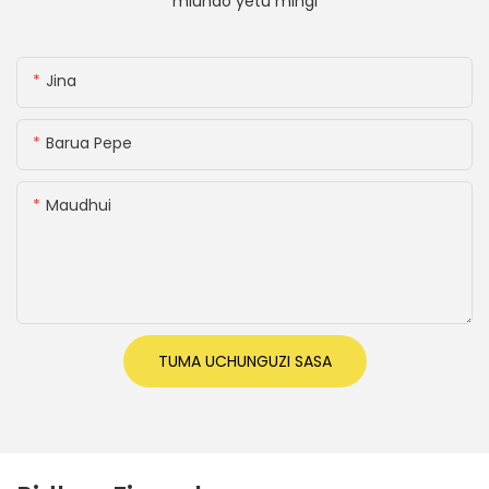
miundo yetu mingi
Jina
Barua Pepe
Maudhui
TUMA UCHUNGUZI SASA