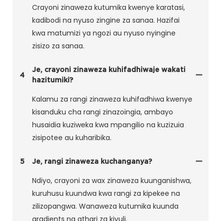
Crayoni zinaweza kutumika kwenye karatasi,
kadibodi na nyuso zingine za sanaa. Hazifai
kwa matumizi ya ngozi au nyuso nyingine
zisizo za sanaa.
Je, crayoni zinaweza kuhifadhiwaje wakati
4
hazitumiki?
Kalamu za rangi zinaweza kuhifadhiwa kwenye
kisanduku cha rangi zinazoingia, ambayo
husaidia kuziweka kwa mpangilio na kuzizuia
zisipotee au kuharibika.
5
Je, rangi zinaweza kuchanganya?
Ndiyo, crayoni za wax zinaweza kuunganishwa,
kuruhusu kuundwa kwa rangi za kipekee na
zilizopangwa. Wanaweza kutumika kuunda
gradients na athari za kivuli.