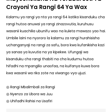
Crayoni Ya Rangi 64 Ya Wax
Kalamu ya rangi ya nta ya rangi 64 katika kisanduku cha
rangi hutoa anuwai ya rangi zinazovutia, kuruhusu
wasanii kuachilia ubunifu wao na kuleta mawazo yao hai.
Umbile laini na nyororo la kalamu za rangi hurahisisha
uchanganyaji na rangi za safu, bora kwa kufanikisha kazi
ya sanaa ya kuvutia na ya kipekee. Ufungaji wa
kisanduku cha rangi thabiti na cha kudumu hutoa
hifadhi na mpangilio unaofaa, na kuifanya kuwa bora
kwa wasanii wa rika zote na viwango vya ujuzi.
◎ Rangi Mbalimbali za Rangi
◎ Nyenzo za Ubora wa Juu
◎ Uhifadhi Rahisi na Usafiri