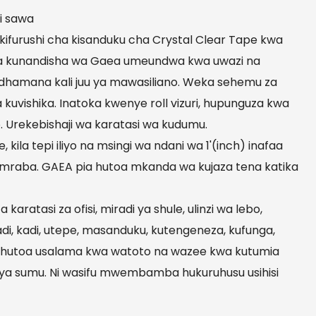
ni sawa
, kifurushi cha kisanduku cha Crystal Clear Tape kwa
wa kunandisha wa Gaea umeundwa kwa uwazi na
dhamana kali juu ya mawasiliano. Weka sehemu za
 kuvishika. Inatoka kwenye roll vizuri, hupunguza kwa
o. Urekebishaji wa karatasi wa kudumu.
ila tepi iliyo na msingi wa ndani wa 1'(inch) inafaa
a mraba. GAEA pia hutoa mkanda wa kujaza tena katika
 karatasi za ofisi, miradi ya shule, ulinzi wa lebo,
di, kadi, utepe, masanduku, kutengeneza, kufunga,
 na hutoa usalama kwa watoto na wazee kwa kutumia
a sumu. Ni wasifu mwembamba hukuruhusu usihisi