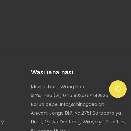
Wasiliana nasi
Mawasiliano: Wang Hao
Simu: +86 (21) 64519925/64519926
Barua pepe:
Info@chinagaea.cn
Anwani: Jengo B17, Na.2751 Barabara ya
ry
Hutai, Mji wa Dachang, Wilaya ya Baoshan,
Shanghai, Uchina