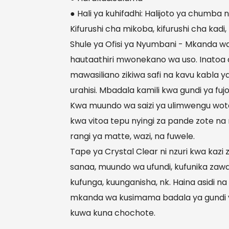
● Hali ya kuhifadhi: Halijoto ya chumba 
Kifurushi cha mikoba, kifurushi cha kadi
Shule ya Ofisi ya Nyumbani - Mkanda 
hautaathiri mwonekano wa uso. Inatoa 
mawasiliano zikiwa safi na kavu kabla ya
urahisi. Mbadala kamili kwa gundi ya fuj
Kwa muundo wa saizi ya ulimwengu wote, k
kwa vitoa tepu nyingi za pande zote n
rangi ya matte, wazi, na fuwele.
Tape ya Crystal Clear ni nzuri kwa kazi za
sanaa, muundo wa ufundi, kufunika zawa
kufunga, kuunganisha, nk. Haina asidi
mkanda wa kusimama badala ya gundi y
kuwa kuna chochote.