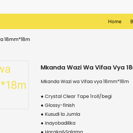
Home
B
vya 18mm*18m
Mkanda Wazi Wa Vifaa Vya 
Mkanda Wazi wa Vifaa vya 18mm*18m
● Crystal Clear Tape 1roll/begi
● Glossy-finish
● Kusudi la Jumla
● Inayobadilika
● Haraka&Salama