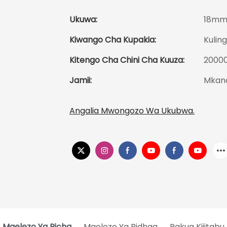
Ukuwa:
18mm
Kiwango Cha Kupakia:
Kulin
Kitengo Cha Chini Cha Kuuza:
2000
Jamii:
Mkan
Angalia Mwongozo Wa Ukubwa.
Maelezo Ya Picha
Maelezo Ya Bidhaa
Pakua Kijitabu