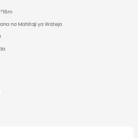
*18m
gana na Mahitaji ya Wateja
0
da