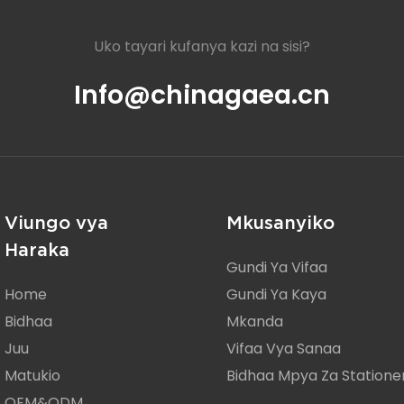
Uko tayari kufanya kazi na sisi?
Info@chinagaea.cn
Viungo vya
Mkusanyiko
Haraka
Gundi Ya Vifaa
Home
Gundi Ya Kaya
Bidhaa
Mkanda
Juu
Vifaa Vya Sanaa
Matukio
Bidhaa Mpya Za Statione
OEM&ODM