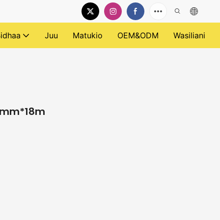
idhaa
Juu
Matukio
OEM&ODM
Wasiliani
18mm*18m