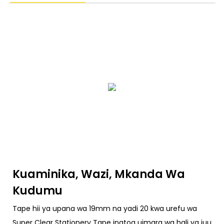
Kuaminika, Wazi, Mkanda Wa
Kudumu
Tape hii ya upana wa 19mm na yadi 20 kwa urefu wa
Super Clear Stationery Tape inatoa uimara wa hali ya juu