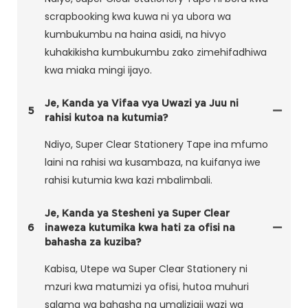
scrapbooking kwa kuwa ni ya ubora wa
kumbukumbu na haina asidi, na hivyo
kuhakikisha kumbukumbu zako zimehifadhiwa
kwa miaka mingi ijayo.
Je, Kanda ya Vifaa vya Uwazi ya Juu ni
5
rahisi kutoa na kutumia?
Ndiyo, Super Clear Stationery Tape ina mfumo
laini na rahisi wa kusambaza, na kuifanya iwe
rahisi kutumia kwa kazi mbalimbali.
Je, Kanda ya Stesheni ya Super Clear
6
inaweza kutumika kwa hati za ofisi na
bahasha za kuziba?
Kabisa, Utepe wa Super Clear Stationery ni
mzuri kwa matumizi ya ofisi, hutoa muhuri
salama wa bahasha na umaliziaji wazi wa