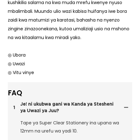
kushikilia salama na kwa muda mrefu kwenye nyuso
mbalimbali. Muundo ulio wazi kabisa huifanya iwe bora
zaidi kwa matumizi ya karatasi, bahasha na nyenzo
zingine zinazoonekana, kutoa umaliziaji usio na mshono
na wa kitaalamu kwa miradi yako.
◎ Ubora
◎ Uwazi
◎ Vitu vinye
FAQ
Je! ni ukubwa gani wa Kanda ya Stesheni
1
ya Uwazi ya Juu?
Tape ya Super Clear Stationery ina upana wa
12mm na urefu wa yadi 10.