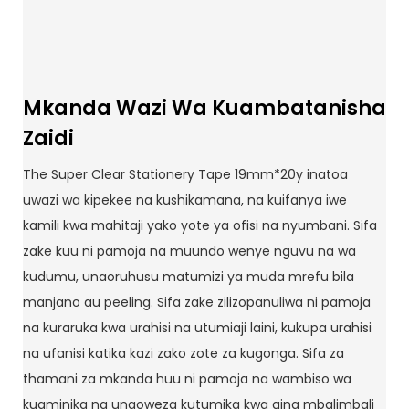
Mkanda Wazi Wa Kuambatanisha
Zaidi
The Super Clear Stationery Tape 19mm*20y inatoa
uwazi wa kipekee na kushikamana, na kuifanya iwe
kamili kwa mahitaji yako yote ya ofisi na nyumbani. Sifa
zake kuu ni pamoja na muundo wenye nguvu na wa
kudumu, unaoruhusu matumizi ya muda mrefu bila
manjano au peeling. Sifa zake zilizopanuliwa ni pamoja
na kuraruka kwa urahisi na utumiaji laini, kukupa urahisi
na ufanisi katika kazi zako zote za kugonga. Sifa za
thamani za mkanda huu ni pamoja na wambiso wa
kuaminika na unaoweza kutumika kwa aina mbalimbali