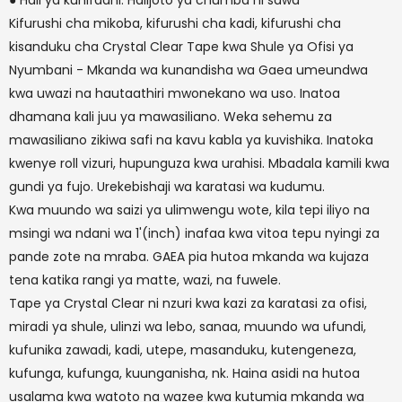
● Hali ya kuhifadhi: Halijoto ya chumba ni sawa
Kifurushi cha mikoba, kifurushi cha kadi, kifurushi cha
kisanduku cha Crystal Clear Tape kwa Shule ya Ofisi ya
Nyumbani - Mkanda wa kunandisha wa Gaea umeundwa
kwa uwazi na hautaathiri mwonekano wa uso. Inatoa
dhamana kali juu ya mawasiliano. Weka sehemu za
mawasiliano zikiwa safi na kavu kabla ya kuvishika. Inatoka
kwenye roll vizuri, hupunguza kwa urahisi. Mbadala kamili kwa
gundi ya fujo. Urekebishaji wa karatasi wa kudumu.
Kwa muundo wa saizi ya ulimwengu wote, kila tepi iliyo na
msingi wa ndani wa 1'(inch) inafaa kwa vitoa tepu nyingi za
pande zote na mraba. GAEA pia hutoa mkanda wa kujaza
tena katika rangi ya matte, wazi, na fuwele.
Tape ya Crystal Clear ni nzuri kwa kazi za karatasi za ofisi,
miradi ya shule, ulinzi wa lebo, sanaa, muundo wa ufundi,
kufunika zawadi, kadi, utepe, masanduku, kutengeneza,
kufunga, kufunga, kuunganisha, nk. Haina asidi na hutoa
usalama kwa watoto na wazee kwa kutumia mkanda wa