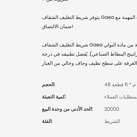
يتوفر شريط التغليف الشفاف Gaea بعرض 48 مم. عبوة أساسية، مثالية لتأمين جميع تلك الإرساليات المهمة مع
ضمان الالتصاق!
شريط التغليف الشفاف Gaea عبارة عن شريط ختم صندوقي للأغراض العامة مزود بطبقة من مادة البولي
(راتينج المطاط الصناعي). يُفضل تطبيقه في درجة
الحجم:
متطلبات العملاء
كمية التعبئة:
20000
الحد الأدنى من وحدة البيع:
الشريط
الفئة: