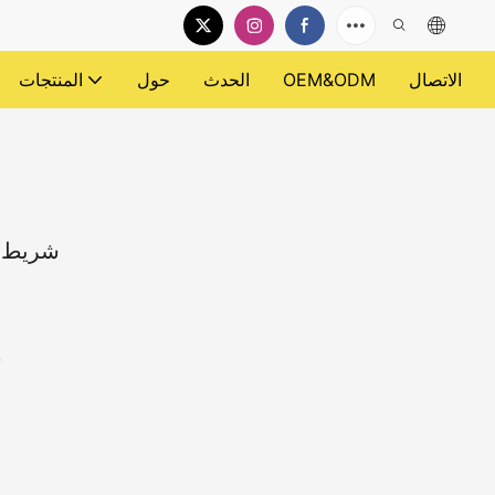
الاتصال
OEM&ODM
الحدث
حول
المنتجات
شريط تغليف ش
●