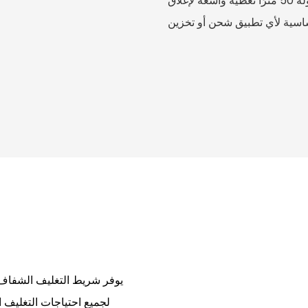
لتحمل قسوة الشحن والمناولة. يوفر عرضه 48 مم وطوله 50 مترًا تغطية واسعة لإغلاق