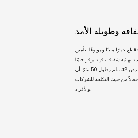
افة وطويلة الأمد
يعد شريط التغليف الشفاف مقاس 48 مم × 50 م × 6 قطع خيارًا متينًا وموثوقًا لتأمين
نهائية شفافة، فإنه يوفر ختمًا
آمنًا مع الحفاظ على مظهره غير مزعج واحترافي. ويضمن عرض 48 ملم وطول 50 مترًا أن
فعالاً من حيث التكلفة للشركات
والأفراد.