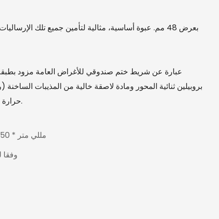
بروبيلين ثنائية المحور ومادة لاصقة خالية من المذيبات الساخنة 
حرارة الغرفة على سطح نظيف وجاف وخالي من الغبار.
48 مللي متر * 50 م * 6 قطعة
وفقا ل