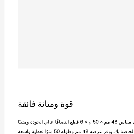
قوة ومتانة فائقة
يوفر شريط التغليف الشفاف مقاس 48 مم × 50 م × 6 قطع التصاقًا عالي الجودة ومتينًا
لجميع احتياجات التغليف الخاصة بك. يوفر عرضه 48 مم وطوله 50 مترًا تغطية واسعة