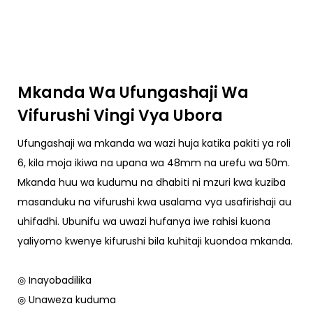
Mkanda Wa Ufungashaji Wa
Vifurushi Vingi Vya Ubora
Ufungashaji wa mkanda wa wazi huja katika pakiti ya roli
6, kila moja ikiwa na upana wa 48mm na urefu wa 50m.
Mkanda huu wa kudumu na dhabiti ni mzuri kwa kuziba
masanduku na vifurushi kwa usalama vya usafirishaji au
uhifadhi. Ubunifu wa uwazi hufanya iwe rahisi kuona
yaliyomo kwenye kifurushi bila kuhitaji kuondoa mkanda.
◎ Inayobadilika
◎ Unaweza kuduma