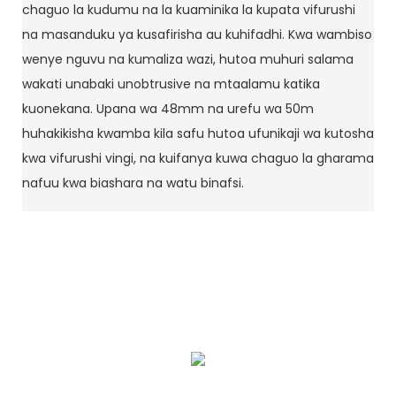
chaguo la kudumu na la kuaminika la kupata vifurushi
na masanduku ya kusafirisha au kuhifadhi. Kwa wambiso
wenye nguvu na kumaliza wazi, hutoa muhuri salama
wakati unabaki unobtrusive na mtaalamu katika
kuonekana. Upana wa 48mm na urefu wa 50m
huhakikisha kwamba kila safu hutoa ufunikaji wa kutosha
kwa vifurushi vingi, na kuifanya kuwa chaguo la gharama
nafuu kwa biashara na watu binafsi.