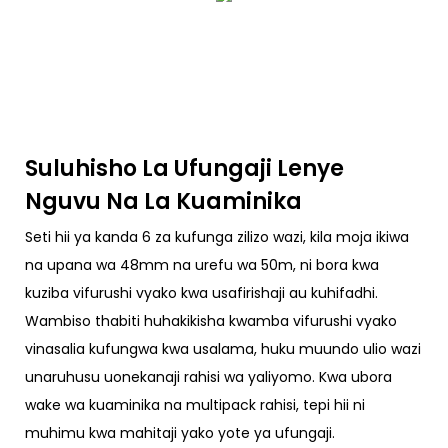
Suluhisho La Ufungaji Lenye
Nguvu Na La Kuaminika
Seti hii ya kanda 6 za kufunga zilizo wazi, kila moja ikiwa
na upana wa 48mm na urefu wa 50m, ni bora kwa
kuziba vifurushi vyako kwa usafirishaji au kuhifadhi.
Wambiso thabiti huhakikisha kwamba vifurushi vyako
vinasalia kufungwa kwa usalama, huku muundo ulio wazi
unaruhusu uonekanaji rahisi wa yaliyomo. Kwa ubora
wake wa kuaminika na multipack rahisi, tepi hii ni
muhimu kwa mahitaji yako yote ya ufungaji.