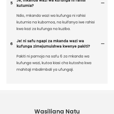
Je, mkanda wazi wa kufunga ni rahisi
5
kutumia?
Ndio, mkanda wazi wa kufunga ni rahisi
kutumia na kubomoa, na kuifanya iwe rahisi
kwa kazi za kufunga na kuziba.
Je! ni safu ngapi za mkanda wazi wa
6
kufunga zimejumuishwa kwenye pakiti?
Pakiti ni pamoja na safu 6 za mkanda wa
kufunga wazi, kutoa kiasi cha kutosha kwa
mahitaji mbalimbali ya ufungaji.
Wasiliana Natu