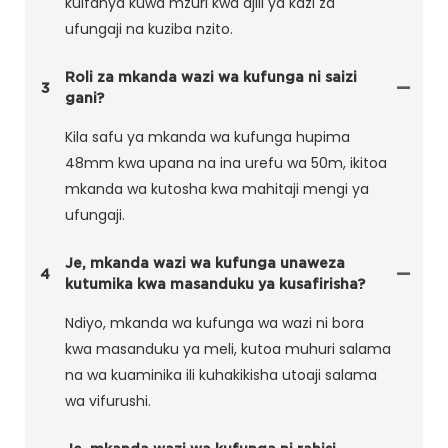
kuifanya kuwa mzuri kwa ajili ya kazi za
ufungaji na kuziba nzito.
Roli za mkanda wazi wa kufunga ni saizi
3
gani?
Kila safu ya mkanda wa kufunga hupima
48mm kwa upana na ina urefu wa 50m, ikitoa
mkanda wa kutosha kwa mahitaji mengi ya
ufungaji.
Je, mkanda wazi wa kufunga unaweza
4
kutumika kwa masanduku ya kusafirisha?
Ndiyo, mkanda wa kufunga wa wazi ni bora
kwa masanduku ya meli, kutoa muhuri salama
na wa kuaminika ili kuhakikisha utoaji salama
wa vifurushi.