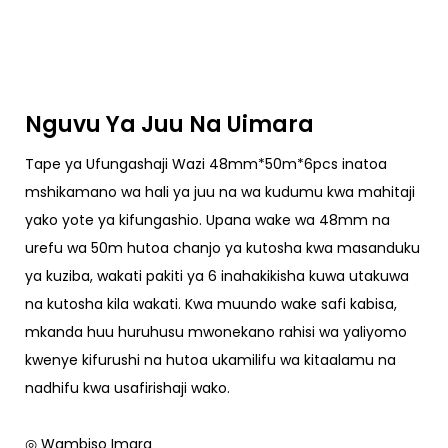
Nguvu Ya Juu Na Uimara
Tape ya Ufungashaji Wazi 48mm*50m*6pcs inatoa
mshikamano wa hali ya juu na wa kudumu kwa mahitaji
yako yote ya kifungashio. Upana wake wa 48mm na
urefu wa 50m hutoa chanjo ya kutosha kwa masanduku
ya kuziba, wakati pakiti ya 6 inahakikisha kuwa utakuwa
na kutosha kila wakati. Kwa muundo wake safi kabisa,
mkanda huu huruhusu mwonekano rahisi wa yaliyomo
kwenye kifurushi na hutoa ukamilifu wa kitaalamu na
nadhifu kwa usafirishaji wako.
◎ Wambiso Imara