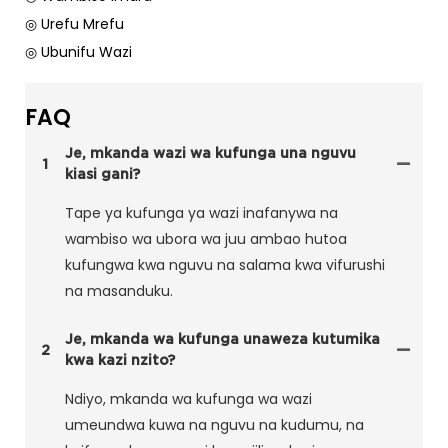
◎ Urefu Mrefu
◎ Ubunifu Wazi
FAQ
Je, mkanda wazi wa kufunga una nguvu
1
kiasi gani?
Tape ya kufunga ya wazi inafanywa na
wambiso wa ubora wa juu ambao hutoa
kufungwa kwa nguvu na salama kwa vifurushi
na masanduku.
Je, mkanda wa kufunga unaweza kutumika
2
kwa kazi nzito?
Ndiyo, mkanda wa kufunga wa wazi
umeundwa kuwa na nguvu na kudumu, na