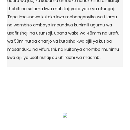
ubora wa juu, za kudumu ambazo huhakikisha ushikiliaji
thabiti na salama kwa mahitaji yako yote ya ufungaji.
Tape imeundwa kutoka kwa mchanganyiko wa filamu
na wambiso ambayo imeundwa kuhimili ugumu wa
usafirishaji na utunzaji. Upana wake wa 48mm na urefu
wa 50m hutoa chanjo ya kutosha kwa ajili ya kuziba
masanduku na vifurushi, na kuifanya chombo muhimu
kwa ajili ya usafirishaji au uhifadhi wa maombi.