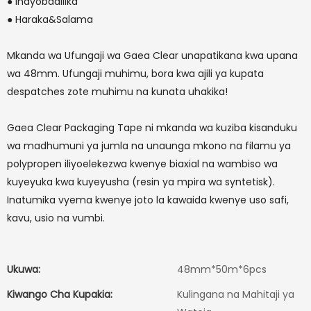
● Inayobadilika
● Haraka&Salama
Mkanda wa Ufungaji wa Gaea Clear unapatikana kwa upana
wa 48mm. Ufungaji muhimu, bora kwa ajili ya kupata
despatches zote muhimu na kunata uhakika!
Gaea Clear Packaging Tape ni mkanda wa kuziba kisanduku
wa madhumuni ya jumla na unaunga mkono na filamu ya
polypropen iliyoelekezwa kwenye biaxial na wambiso wa
kuyeyuka kwa kuyeyusha (resin ya mpira wa syntetisk).
Inatumika vyema kwenye joto la kawaida kwenye uso safi,
kavu, usio na vumbi.
Ukuwa:
48mm*50m*6pcs
Kiwango Cha Kupakia:
Kulingana na Mahitaji ya