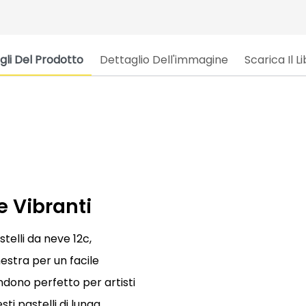
gli Del Prodotto
Dettaglio Dell'immagine
Scarica Il L
ve Vibranti
telli da neve 12c,
nestra per un facile
rendono perfetto per artisti
sti pastelli di lunga