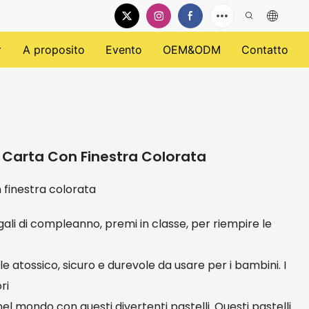
A proposito
Evento
OEM&ODM
Contatto
i Carta Con Finestra Colorata
n finestra colorata
li di compleanno, premi in classe, per riempire le
ale atossico, sicuro e durevole da usare per i bambini. I
ri
el mondo con questi divertenti pastelli. Questi pastelli